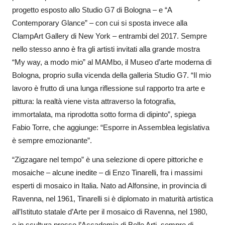
progetto esposto allo Studio G7 di Bologna – e “A
Contemporary Glance” – con cui si sposta invece alla
ClampArt Gallery di New York – entrambi del 2017. Sempre
nello stesso anno è fra gli artisti invitati alla grande mostra
“My way, a modo mio” al MAMbo, il Museo d’arte moderna di
Bologna, proprio sulla vicenda della galleria Studio G7.
“Il mio
lavoro è frutto di una lunga riflessione sul rapporto tra arte e
pittura: la realtà viene vista attraverso la fotografia,
immortalata, ma riprodotta sotto forma di dipinto”, spiega
Fabio Torre, che aggiunge: “Esporre in Assemblea legislativa
è sempre emozionante”.
“Zigzagare nel tempo” è una selezione di opere pittoriche e
mosaiche – alcune inedite – di Enzo Tinarelli, fra i massimi
esperti di mosaico in Italia. Nato ad Alfonsine, in provincia di
Ravenna, nel 1961, Tinarelli si è diplomato in maturità artistica
all’Istituto statale d’Arte per il mosaico di Ravenna, nel 1980,
e in scultura presso l’Accademia di Belle Arti, sempre di