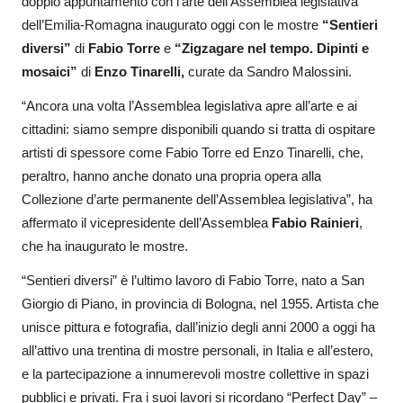
doppio appuntamento con l’arte dell’Assemblea legislativa
dell’Emilia-Romagna inaugurato oggi con le mostre
“Sentieri
diversi”
di
Fabio Torre
e
“Zigzagare nel tempo. Dipinti e
mosaici”
di
Enzo Tinarelli,
curate da Sandro Malossini.
“Ancora una volta l’Assemblea legislativa apre all’arte e ai
cittadini: siamo sempre disponibili quando si tratta di ospitare
artisti di spessore come Fabio Torre ed Enzo Tinarelli, che,
peraltro, hanno anche donato una propria opera alla
Collezione d’arte permanente dell’Assemblea legislativa”, ha
affermato il vicepresidente dell’Assemblea
Fabio Rainieri
,
che ha inaugurato le mostre.
“Sentieri diversi” è l’ultimo lavoro di Fabio Torre, nato a San
Giorgio di Piano, in provincia di Bologna, nel 1955. Artista che
unisce pittura e fotografia, dall’inizio degli anni 2000 a oggi ha
all’attivo una trentina di mostre personali, in Italia e all’estero,
e la partecipazione a innumerevoli mostre collettive in spazi
pubblici e privati.
Fra i suoi lavori si ricordano “Perfect Day” –