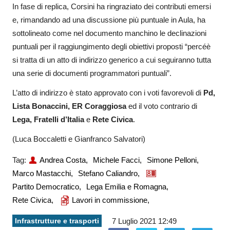
In fase di replica, Corsini ha ringraziato dei contributi emersi
e, rimandando ad una discussione più puntuale in Aula, ha
sottolineato come nel documento manchino le declinazioni
puntuali per il raggiungimento degli obiettivi proposti “percéè
si tratta di un atto di indirizzo generico a cui seguiranno tutta
una serie di documenti programmatori puntuali”.
L’atto di indirizzo è stato approvato con i voti favorevoli di
Pd,
Lista Bonaccini, ER Coraggiosa
ed il voto contrario di
Lega, Fratelli d’Italia
e
Rete Civica
.
(Luca Boccaletti e Gianfranco Salvatori)
Tag:
Andrea Costa,
Michele Facci,
Simone Pelloni,
Marco Mastacchi,
Stefano Caliandro,
Partito Democratico,
Lega Emilia e Romagna,
Rete Civica,
Lavori in commissione,
Infrastrutture e trasporti
7 Luglio 2021 12:49