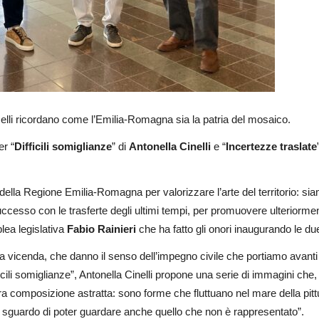
tasselli ricordano come l’Emilia-Romagna sia la patria del mosaico.
er “
Difficili somiglianze
” di
Antonella Cinelli
e “
Incertezze traslate
ella Regione Emilia-Romagna per valorizzare l’arte del territorio: sia
sso con le trasferte degli ultimi tempi, per promuovere ulteriormente l
ea legislativa
Fabio Rainieri
che ha fatto gli onori inaugurando le d
 a vicenda, che danno il senso dell’impegno civile che portiamo avanti 
fficili somiglianze”, Antonella Cinelli propone una serie di immagini ch
a composizione astratta: sono forme che fluttuano nel mare della pitt
 sguardo di poter guardare anche quello che non è rappresentato”.