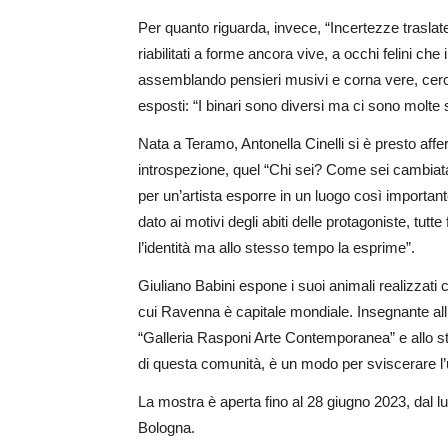
Per quanto riguarda, invece, “Incertezze traslate
riabilitati a forme ancora vive, a occhi felini che
assemblando pensieri musivi e corna vere, cercan
esposti: “I binari sono diversi ma ci sono molte si
Nata a Teramo, Antonella Cinelli si è presto aff
introspezione, quel “Chi sei? Come sei cambiata?
per un’artista esporre in un luogo così importante
dato ai motivi degli abiti delle protagoniste, tutt
l’identità ma allo stesso tempo la esprime”.
Giuliano Babini espone i suoi animali realizzati 
cui Ravenna è capitale mondiale. Insegnante all’I
“Galleria Rasponi Arte Contemporanea” e allo ste
di questa comunità, è un modo per sviscerare l’us
La mostra è aperta fino al 28 giugno 2023, dal lun
Bologna.