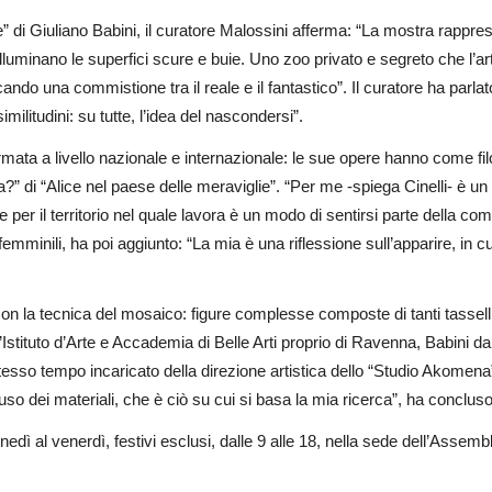
” di Giuliano Babini, il curatore Malossini afferma: “La mostra rappresen
 illuminano le superfici scure e buie. Uno zoo privato e segreto che l’arti
do una commistione tra il reale e il fantastico”. Il curatore ha parlat
militudini: su tutte, l’idea del nascondersi”.
ermata a livello nazionale e internazionale: le sue opere hanno come f
” di “Alice nel paese delle meraviglie”. “Per me -spiega Cinelli- è u
 per il territorio nel quale lavora è un modo di sentirsi parte della com
e femminili, ha poi aggiunto: “La mia è una riflessione sull’apparire, in 
con la tecnica del mosaico: figure complesse composte di tanti tasselli
stituto d’Arte e Accademia di Belle Arti proprio di Ravenna, Babini dal 
sso tempo incaricato della direzione artistica dello “Studio Akomena”
o dei materiali, che è ciò su cui si basa la mia ricerca”, ha concluso l
edì al venerdì, festivi esclusi, dalle 9 alle 18, nella sede dell’Assemb