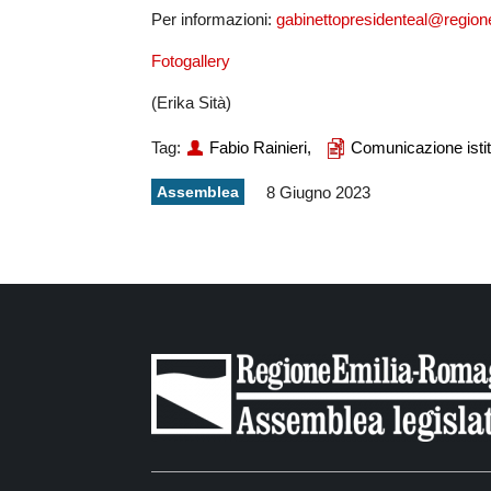
Per informazioni:
gabinettopresidenteal@regione
Fotogallery
(Erika Sità)
Tag:
Fabio Rainieri,
Comunicazione istit
Assemblea
8 Giugno 2023