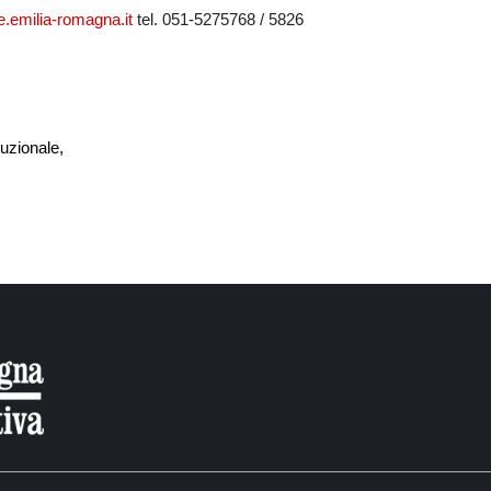
.emilia-romagna.it
tel. 051-5275768 / 5826
uzionale,