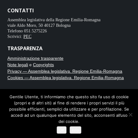
CONTATTI
Assemblea legislativa della Regione Emilia-Romagna
viale Aldo Moro, 50 40127 Bologna
Telefono 051.5275226
Scrivici:
PEC
TRASPARENZA
Amministrazione trasparente
Note legali
e
Copyrights
Privacy — Assemblea legislativa. Regione Emilia-Romagna
Cookies — Assemblea legislativa. Regione Emilia-Romagna
CRONACA BIANCA
Gentile Utente, ti informiamo che questo sito fa uso di cookie
(propri e di altri siti) al fine di rendere i propri servizi il più
Testata giornalistica online registrata al Tribunale di Bologna con
possibile efficienti, semplici da utilizzare e per profilazione. Se
autorizzazione n. 8235. Direttore responsabile Carmine Caputo.
accedi ad un qualunque elemento del sito, acconsenti all’uso
dei cookie.
Note legali e privacy
OK
Info