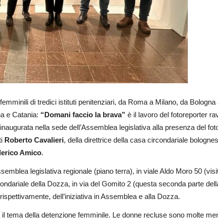
 femminili di tredici istituti penitenziari, da Roma a Milano, da Bologna
na e Catania:
“Domani faccio la brava”
è il lavoro del fotoreporter 
 inaugurata nella sede dell’Assemblea legislativa alla presenza del fot
ti
Roberto Cavalieri
, della direttrice della casa circondariale bologn
erico Amico
.
emblea legislativa regionale (piano terra), in viale Aldo Moro 50 (visit
rcondariale della Dozza, in via del Gomito 2 (questa seconda parte della
rispettivamente, dell’iniziativa in Assemblea e alla Dozza.
a il tema della detenzione femminile. Le donne recluse sono molte me