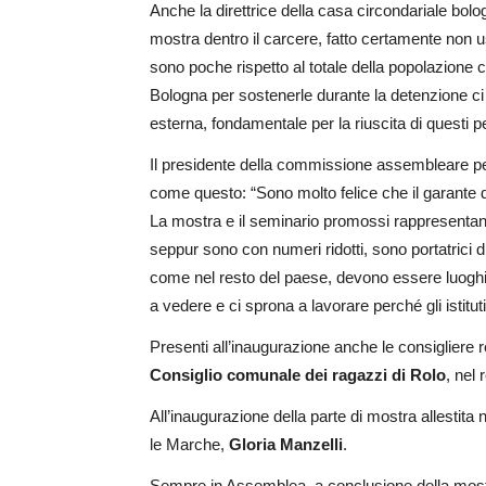
Anche la direttrice della casa circondariale bo
mostra dentro il carcere, fatto certamente non 
sono poche rispetto al totale della popolazione ca
Bologna per sostenerle durante la detenzione ci 
esterna, fondamentale per la riuscita di questi p
Il presidente della commissione assembleare per l
come questo: “Sono molto felice che il garante d
La mostra e il seminario promossi rappresentano 
seppur sono con numeri ridotti, sono portatrici d
come nel resto del paese, devono essere luoghi di
a vedere e ci sprona a lavorare perché gli istituti
Presenti all’inaugurazione anche le consigliere 
Consiglio comunale dei ragazzi di Rolo
, nel
All’inaugurazione della parte di mostra allestit
le Marche,
Gloria Manzelli
.
Sempre in Assemblea, a conclusione della mostra