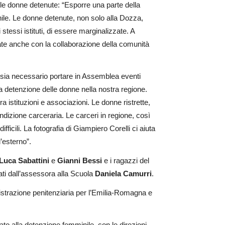
elle donne detenute: “Esporre una parte della
ile. Le donne detenute, non solo alla Dozza,
stessi istituti, di essere marginalizzate. A
zate anche con la collaborazione della comunità
o sia necessario portare in Assemblea eventi
a detenzione delle donne nella nostra regione.
istituzioni e associazioni. Le donne ristrette,
ndizione carceraria. Le carceri in regione, così
icili. La fotografia di Giampiero Corelli ci aiuta
l’esterno”.
Luca Sabattini
e
Gianni Bessi
e i ragazzi del
i dall’assessora alla Scuola
Daniela Camurri
.
nistrazione penitenziaria per l’Emilia-Romagna e
o alla detenzione femminile, con le direzioni