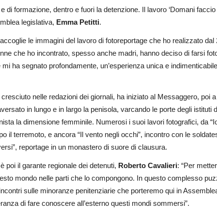
 e di formazione, dentro e fuori la detenzione. Il lavoro ‘Domani facc
mblea legislativa,
Emma Petitti
.
accoglie le immagini del lavoro di fotoreportage che ho realizzato dal
donne che ho incontrato, spesso anche madri, hanno deciso di farsi fo
he mi ha segnato profondamente, un’esperienza unica e indimenticabile”
cresciuto nelle redazioni dei giornali, ha iniziato al Messaggero, poi 
aversato in lungo e in largo la penisola, varcando le porte degli istituti
ista la dimensione femminile. Numerosi i suoi lavori fotografici, da “I
 il terremoto, e ancora “Il vento negli occhi”, incontro con le soldates
versi”, reportage in un monastero di suore di clausura.
è poi il garante regionale dei detenuti,
Roberto Cavalieri
: “Per mette
questo mondo nelle parti che lo compongono. In questo complesso puz
ncontri sulle minoranze penitenziarie che porteremo qui in Assemblea 
ranza di fare conoscere all’esterno questi mondi sommersi”.