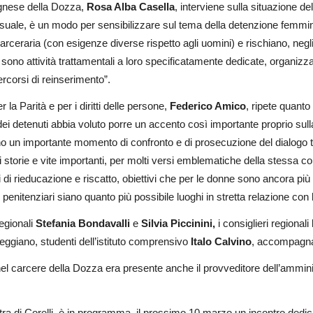
lognese della Dozza,
Rosa Alba Casella
, interviene sulla situazione d
usuale, è un modo per sensibilizzare sul tema della detenzione femmin
rceraria (con esigenze diverse rispetto agli uomini) e rischiano, negli 
sono attività trattamentali a loro specificatamente dedicate, organiz
ercorsi di reinserimento”.
a Parità e per i diritti delle persone,
Federico Amico
, ripete quant
ei detenuti abbia voluto porre un accento così importante proprio sull
un importante momento di confronto e di prosecuzione del dialogo tra 
i storie e vite importanti, per molti versi emblematiche della stessa co
 rieducazione e riscatto, obiettivi che per le donne sono ancora più diff
 penitenziari siano quanto più possibile luoghi in stretta relazione con 
regionali
Stefania Bondavalli
e
Silvia Piccinini,
i consiglieri regionali
 reggiano, studenti dell’istituto comprensivo
Italo Calvino
, accompagnat
a nel carcere della Dozza era presente anche il provveditore dell’ammi
 di Corelli, è in programma, il prossimo 10 marzo un incontro dedicat