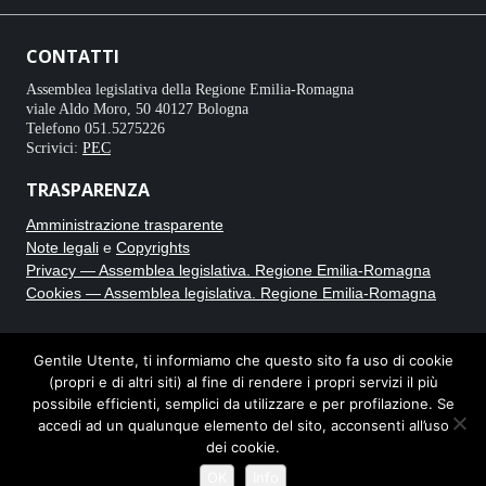
CONTATTI
Assemblea legislativa della Regione Emilia-Romagna
viale Aldo Moro, 50 40127 Bologna
Telefono 051.5275226
Scrivici:
PEC
TRASPARENZA
Amministrazione trasparente
Note legali
e
Copyrights
Privacy — Assemblea legislativa. Regione Emilia-Romagna
Cookies — Assemblea legislativa. Regione Emilia-Romagna
CRONACA BIANCA
Gentile Utente, ti informiamo che questo sito fa uso di cookie
(propri e di altri siti) al fine di rendere i propri servizi il più
Testata giornalistica online registrata al Tribunale di Bologna con
possibile efficienti, semplici da utilizzare e per profilazione. Se
autorizzazione n. 8235. Direttore responsabile Carmine Caputo.
accedi ad un qualunque elemento del sito, acconsenti all’uso
dei cookie.
Note legali e privacy
OK
Info