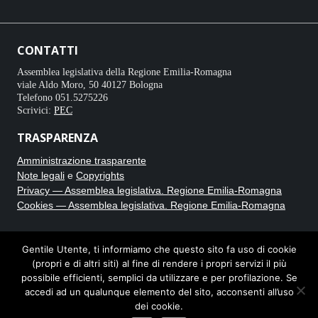
CONTATTI
Assemblea legislativa della Regione Emilia-Romagna
viale Aldo Moro, 50 40127 Bologna
Telefono 051.5275226
Scrivici:
PEC
TRASPARENZA
Amministrazione trasparente
Note legali
e
Copyrights
Privacy — Assemblea legislativa. Regione Emilia-Romagna
Cookies — Assemblea legislativa. Regione Emilia-Romagna
CRONACA BIANCA
Gentile Utente, ti informiamo che questo sito fa uso di cookie
(propri e di altri siti) al fine di rendere i propri servizi il più
Testata giornalistica online registrata al Tribunale di Bologna con
possibile efficienti, semplici da utilizzare e per profilazione. Se
autorizzazione n. 8235. Direttore responsabile Carmine Caputo.
accedi ad un qualunque elemento del sito, acconsenti all’uso
dei cookie.
Note legali e privacy