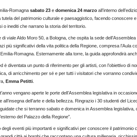
 Emilia-Romagna
sabato 23
e
domenica 24 marzo
all’interno dell’ediz
alla tutela del patrimonio culturale e paesaggistico, facendo conoscere 
 inediti che narrano la storia del territorio.
e di viale Aldo Moro 50, a Bologna, che ospita la sede dell’Assemblea
azi più significativi della vita politica della Regione, compresa l’Aula 
milia-Romagna. Esternamente alla torre, la guida approfondirà anche la
è diventata un punto di riferimento per gli artisti, con l’obiettivo di 
a, di arricchimento per sé e per tutti i visitatori che vorranno condi
va,
Emma Petitti
.
t’anno vengano aperte le porte dell’Assemblea legislativa in occasione
e all’insegna dell’arte e della bellezza. Ringrazio i 30 studenti del L
ite guidate che si terranno sabato e domenica in Assemblea legislativa
’esterno del Palazzo della Regione”.
gli eventi più importanti e significativi per conoscere il patrimonio c
 grandi città ai borghi che raccontano una cultura millenaria, ricchissi