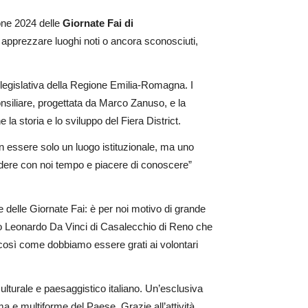
ione 2024 delle
Giornate Fai di
e apprezzare luoghi noti o ancora sconosciuti,
 legislativa della Regione Emilia-Romagna. I
consiliare, progettata da Marco Zanuso, e la
 storia e lo sviluppo del Fiera District.
non essere solo un luogo istituzionale, ma uno
videre con noi tempo e piacere di conoscere”
 delle Giornate Fai: è per noi motivo di grande
iceo Leonardo Da Vinci di Casalecchio di Reno che
, così come dobbiamo essere grati ai volontari
ulturale e paesaggistico italiano. Un’esclusiva
ma e multiforme del Paese. Grazie all’attività