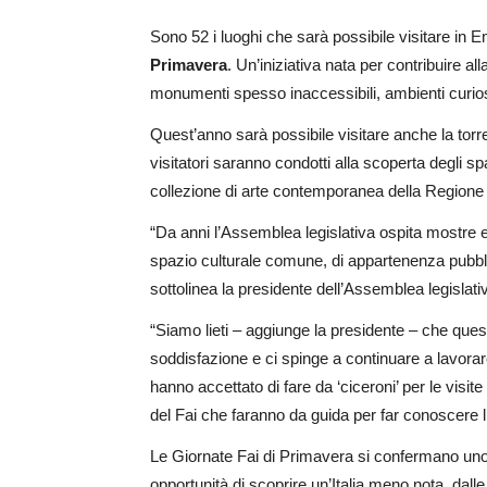
Sono 52 i luoghi che sarà possibile visitare in
Primavera
. Un’iniziativa nata per contribuire 
monumenti spesso inaccessibili, ambienti curiosi o
Quest’anno sarà possibile visitare anche la torr
visitatori saranno condotti alla scoperta degli sp
collezione di arte contemporanea della Regione E
“Da anni l’Assemblea legislativa ospita mostre ed 
spazio culturale comune, di appartenenza pubblic
sottolinea la presidente dell’Assemblea legislati
“Siamo lieti – aggiunge la presidente – che ques
soddisfazione e ci spinge a continuare a lavorar
hanno accettato di fare da ‘ciceroni’ per le vis
del Fai che faranno da guida per far conoscere l
Le Giornate Fai di Primavera si confermano uno de
opportunità di scoprire un’Italia meno nota, dalle