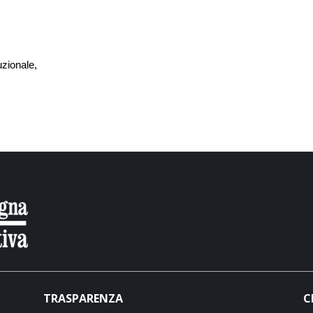
zionale,
TRASPARENZA
C