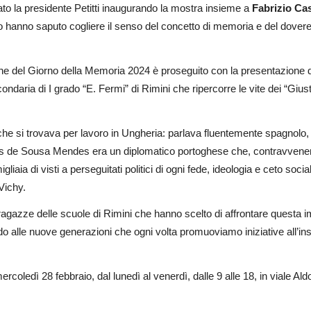
gato la presidente Petitti inaugurando la mostra insieme a
Fabrizio Cas
nto hanno saputo cogliere il senso del concetto di memoria e del dovere
e del Giorno della Memoria 2024 è proseguito con la presentazione di 
ondaria di I grado “E. Fermi” di Rimini
che ripercorre le vite dei “Gius
he si trovava per lavoro in Ungheria: parlava fluentemente spagnolo, 
ides de Sousa Mendes era un diplomatico portoghese che, contravvenen
iaia di visti a perseguitati politici di ogni fede, ideologia e ceto soci
Vichy.
ragazze delle scuole di Rimini che hanno scelto di affrontare questa i
o alle nuove generazioni che ogni volta promuoviamo iniziative all’i
ercoledì 28 febbraio, dal lunedì al venerdì, dalle 9 alle 18, in viale A