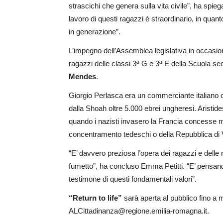
strascichi che genera sulla vita civile”, ha spie
lavoro di questi ragazzi è straordinario, in qua
in generazione”.
L’impegno dell’Assemblea legislativa in occasion
ragazzi delle classi 3ª G e 3ª E della Scuola sec
Mendes
.
Giorgio Perlasca era un commerciante italiano c
dalla Shoah oltre 5.000 ebrei ungheresi. Arist
quando i nazisti invasero la Francia concesse migl
concentramento tedeschi o della Repubblica di 
“E’ davvero preziosa l’opera dei ragazzi e delle 
fumetto”, ha concluso Emma Petitti. “E’ pensand
testimone di questi fondamentali valori”.
“Return to life”
sarà aperta al pubblico fino a m
ALCittadinanza@regione.emilia-romagna.it.