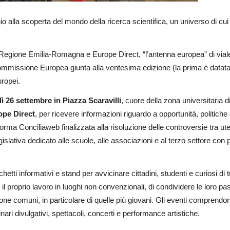
aggio alla scoperta del mondo della ricerca scientifica, un universo di c
 Regione Emilia-Romagna e Europe Direct, “l’antenna europea” di vial
Commissione Europea giunta alla ventesima edizione (la prima è datata
uropei.
ì 26 settembre in Piazza Scaravilli
, cuore della zona universitaria 
ope Direct
, per ricevere informazioni riguardo a opportunità, politiche
forma Conciliaweb finalizzata alla risoluzione delle controversie tra ute
gislativa dedicato alle scuole, alle associazioni e al terzo settore con
nchetti informativi e stand per avvicinare cittadini, studenti e curiosi 
il proprio lavoro in luoghi non convenzionali, di condividere le loro passi
sone comuni, in particolare di quelle più giovani. Gli eventi comprendo
ari divulgativi, spettacoli, concerti e performance artistiche.