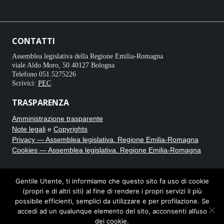
CONTATTI
Assemblea legislativa della Regione Emilia-Romagna
viale Aldo Moro, 50 40127 Bologna
Telefono 051.5275226
Scrivici:
PEC
TRASPARENZA
Amministrazione trasparente
Note legali
e
Copyrights
Privacy — Assemblea legislativa. Regione Emilia-Romagna
Cookies — Assemblea legislativa. Regione Emilia-Romagna
CRONACA BIANCA
Gentile Utente, ti informiamo che questo sito fa uso di cookie
(propri e di altri siti) al fine di rendere i propri servizi il più
Testata giornalistica online registrata al Tribunale di Bologna con
possibile efficienti, semplici da utilizzare e per profilazione. Se
autorizzazione n. 8235. Direttore responsabile Carmine Caputo.
accedi ad un qualunque elemento del sito, acconsenti all’uso
dei cookie.