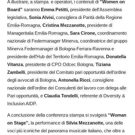
A illustrare, a stampa e operatori, i contenuti di
“Women on
Board”
saranno
Emma Petitti,
presidente dell’Assemblea
legislativa,
Sonia Alvisi,
consigliera di Parità della Regione
Emilia-Romagna,
Cristina Mezzanotte,
presidente di
Manageritalia Emilia-Romagna,
Sara Cirone,
coordinamento
nazionale di Federmanager Minerva, coordinatrice del gruppo
Minerva Federmanager di Bologna-Ferrara-Ravenna e
presidente dell’Hub del Territorio Emilia-Romagna,
Donatella
Vitanza
, presidente di CPO Odcec Bologna,
Tiziana
Zambelli
, presidente del Comitato pari opportunità dell’ordine
degli avvocati di Bologna,
Antonella Ricci
, consigliere
nazionale dell’ordine dei Consulenti del lavoro con delega alle
Pari opportunità, e
Claudia Tondelli
, referente di Diversity &
Inclusion AIDP.
A conclusione della conferenza stampa si svolgerà
“Woman
on Stage”,
la performance di
Silvia Mezzanotte,
una delle
voci più iconiche del panorama musicale italiano, che oltre a