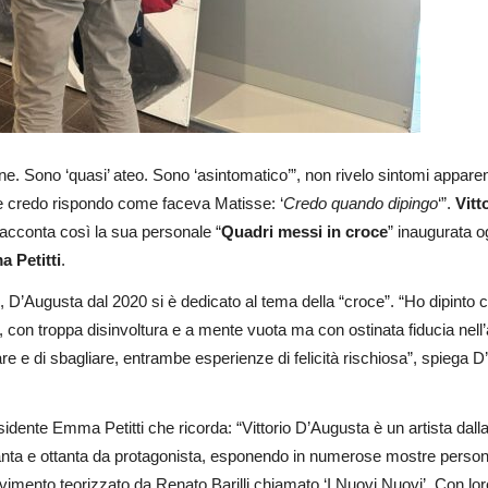
. Sono ‘quasi’ ateo. Sono ‘asintomatico’”, non rivelo sintomi apparent
 credo rispondo come faceva Matisse: ‘
Credo quando dipingo
‘”.
Vitt
acconta così la sua personale “
Quadri messi in croce
” inaugurata og
 Petitti
.
e, D’Augusta dal 2020 si è dedicato al tema della “croce”. “Ho dipinto
erò, con troppa disinvoltura e a mente vuota ma con ostinata fiducia nell
dare e di sbagliare, entrambe esperienze di felicità rischiosa”, spiega
residente Emma Petitti che ricorda: “Vittorio D’Augusta è un artista da
ttanta e ottanta da protagonista, esponendo in numerose mostre personali
movimento teorizzato da Renato Barilli chiamato ‘I Nuovi Nuovi’. Con lo