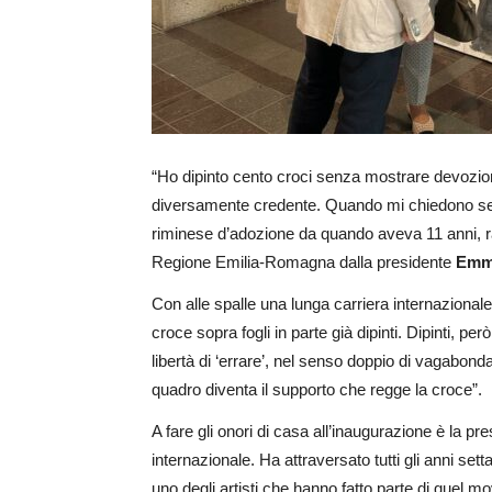
“Ho dipinto cento croci senza mostrare devozione
diversamente credente. Quando mi chiedono se
riminese d’adozione da quando aveva 11 anni, r
Regione Emilia-Romagna dalla presidente
Emma
Con alle spalle una lunga carriera internazional
croce sopra fogli in parte già dipinti. Dipinti, p
libertà di ‘errare’, nel senso doppio di vagabon
quadro diventa il supporto che regge la croce”.
A fare gli onori di casa all’inaugurazione è la p
internazionale. Ha attraversato tutti gli anni se
uno degli artisti che hanno fatto parte di quel 