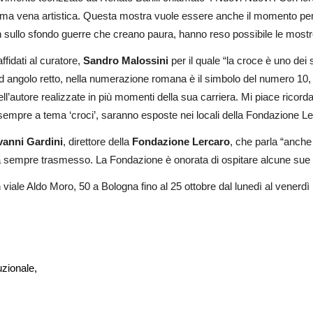
 vena artistica. Questa mostra vuole essere anche il momento per ringr
on sullo sfondo guerre che creano paura, hanno reso possibile le mostre
ffidati al curatore,
Sandro Malossini
per il quale “la croce è uno dei 
ad angolo retto, nella numerazione romana è il simbolo del numero 10, 
’autore realizzate in più momenti della sua carriera. Mi piace ricordar
empre a tema ‘croci’, saranno esposte nei locali della Fondazione Le
vanni Gardini
, direttore della
Fondazione Lercaro
, che parla “anche
 ha sempre trasmesso. La Fondazione è onorata di ospitare alcune sue
viale Aldo Moro, 50 a Bologna fino al 25 ottobre dal lunedì al venerdì (f
zionale,