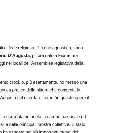
i di fede religiosa. Più che agnostico, sono
orio D’Augusta
, pittore nato a Fiume ma
gi nei locali dell’Assemblea legislativa della
 cento croci, o, più esattamente, ho messo una
’antica pratica della pittura che consente la
 D’Augusta nel ricordare come “in queste opere
il
lla consolidata notorietà in campo nazionale ed
 e nelle principali mostra collettive. È stato
ro ha esposto nei più importanti musei del