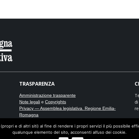
TRASPARENZA
C
Te
Amministrazione trasparente
di
Note legali
e
Copyrights
re
Privacy — Assemblea legislativa. Regione Emilia-
Romagna
Cookies — Assemblea legislativa. Regione Emilia-
opri e di altri siti) al fine di rendere i propri servizi il più possibile eff
No
Romagna
qualunque elemento del sito, acconsenti all’uso dei cookie.