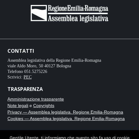
CONTATTI
Assemblea legislativa della Regione Emilia-Romagna
viale Aldo Moro, 50 40127 Bologna
Telefono 051.5275226
Scrivici:
PEC
TRASPARENZA
Amministrazione trasparente
Note legali
e
Copyrights
Privacy — Assemblea legislativa. Regione Emilia-Romagna
Cookies — Assemblea legislativa. Regione Emilia-Romagna
CRONACA BIANCA
Gentile Utente, ti informiamo che questo sito fa uso di cookie