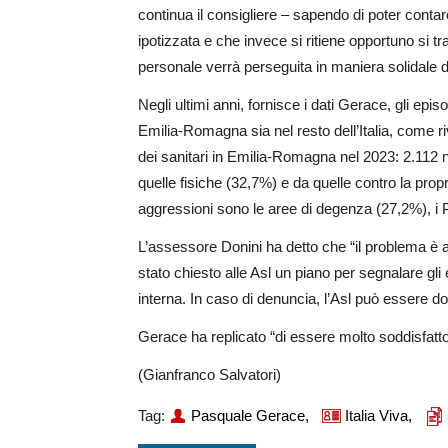
continua il consigliere – sapendo di poter contar
ipotizzata e che invece si ritiene opportuno si 
personale verrà perseguita in maniera solidale da
Negli ultimi anni, fornisce i dati Gerace, gli epi
Emilia-Romagna sia nel resto dell’Italia, come ri
dei sanitari in Emilia-Romagna nel 2023: 2.112 n
quelle fisiche (32,7%) e da quelle contro la prop
aggressioni sono le aree di degenza (27,2%), i P
L’assessore Donini ha detto che “il problema è a
stato chiesto alle Asl un piano per segnalare gl
interna. In caso di denuncia, l’Asl può essere do
Gerace ha replicato “di essere molto soddisfatto
(Gianfranco Salvatori)
Tag:
Pasquale Gerace,
Italia Viva,