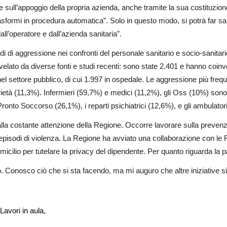
e sull’appoggio della propria azienda, anche tramite la sua costituzio
trasformi in procedura automatica”. Solo in questo modo, si potrà far
ll’operatore e dall’azienda sanitaria”.
sodi di aggressione nei confronti del personale sanitario e socio-sanita
velato da diverse fonti e studi recenti: sono state 2.401 e hanno coinvo
el settore pubblico, di cui 1.997 in ospedale. Le aggressione più frequ
rietà (11,3%). Infermieri (59,7%) e medici (11,2%), gli Oss (10%) sono l
ronto Soccorso (26,1%), i reparti psichiatrici (12,6%), e gli ambulator
lla costante attenzione della Regione. Occorre lavorare sulla prevenz
i episodi di violenza. La Regione ha avviato una collaborazione con le 
micilio per tutelare la privacy del dipendente. Per quanto riguarda la p
. Conosco ciò che si sta facendo, ma mi auguro che altre iniziative si
Lavori in aula,