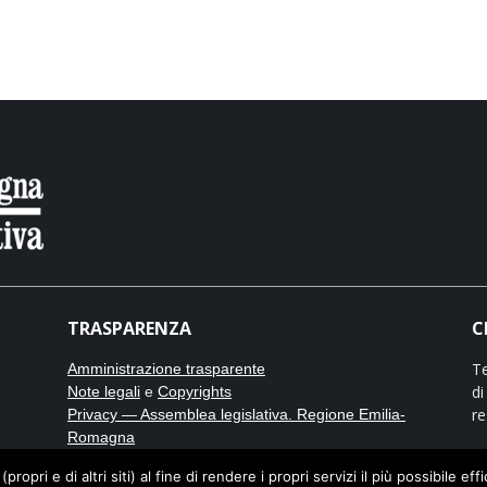
TRASPARENZA
C
Te
Amministrazione trasparente
di
Note legali
e
Copyrights
re
Privacy — Assemblea legislativa. Regione Emilia-
Romagna
Cookies — Assemblea legislativa. Regione Emilia-
opri e di altri siti) al fine di rendere i propri servizi il più possibile eff
No
Romagna