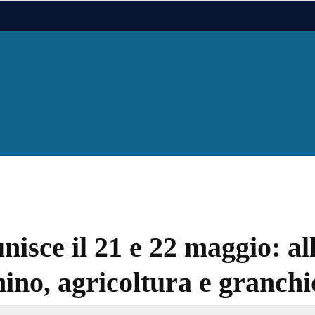
nisce il 21 e 22 maggio: al
nino, agricoltura e granchi