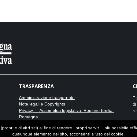
TRASPARENZA
C
Te
Amministrazione trasparente
di
Note legali
e
Copyrights
re
Privacy — Assemblea legislativa. Regione Emilia-
Romagna
Cookies — Assemblea legislativa. Regione Emilia-
opri e di altri siti) al fine di rendere i propri servizi il più possibile eff
No
Romagna
qualunque elemento del sito, acconsenti all’uso dei cookie.