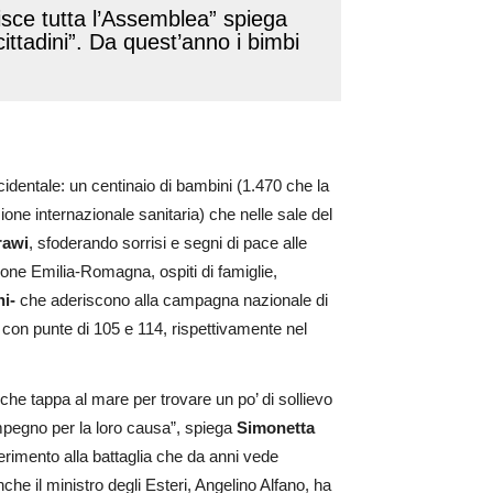
isce tutta l’Assemblea” spiega
ittadini”. Da quest’anno i bimbi
cidentale: un centinaio di bambini (1.470 che la
one internazionale sanitaria) che nelle sale del
rawi
, sfoderando sorrisi e segni di pace alle
ione Emilia-Romagna, ospiti di famiglie,
ni-
che aderiscono alla campagna nazionale di
 con punte di 105 e 114, rispettivamente nel
che tappa al mare per trovare un po’ di sollievo
impegno per la loro causa”, spiega
Simonetta
erimento alla battaglia che da anni vede
he il ministro degli Esteri, Angelino Alfano, ha