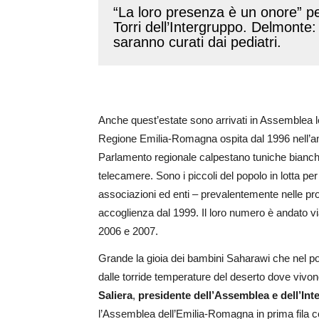
“La loro presenza è un onore” pe
Torri dell’Intergruppo. Delmonte:
saranno curati dai pediatri.
Anche quest’estate sono arrivati in Assemblea leg
Regione Emilia-Romagna ospita dal 1996 nell’ambi
Parlamento regionale calpestano tuniche bianche
telecamere. Sono i piccoli del popolo in lotta p
associazioni ed enti – prevalentemente nelle pr
accoglienza dal 1999. Il loro
numero è andato via
2006 e 2007.
Grande la gioia dei bambini Saharawi che nel pom
dalle torride temperature del deserto dove vivo
Saliera
,
presidente dell’Assemblea
e dell’In
l’Assemblea dell’Emilia-Romagna in prima fila con