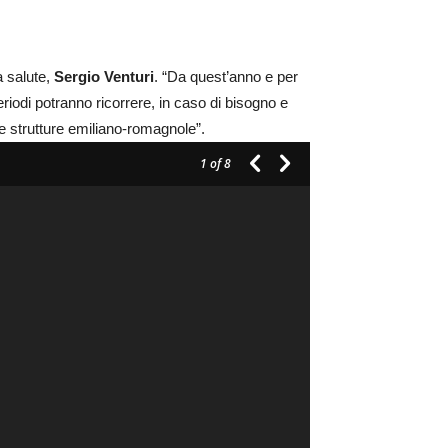
a salute,
Sergio Venturi
. “Da quest’anno e per
riodi potranno ricorrere, in caso di bisogno e
le strutture emiliano-romagnole”.
1
of 8