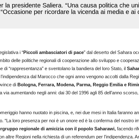
r la presidente Saliera. “Una causa politica che un
 “Occasione per ricordare la vicenda ai media e ai c
islativa i “
Piccoli ambasciatori di pace
” dal deserto del Sahara oc
to delle politiche regionali di cooperazione allo sviluppo e cooperazi
 di “rappresentanza” e sventolano la bandiera del loro Stato, il
Saha
er l’indipendenza dal Marocco che ogni anno vengono accolti dalla Reg
ovince di
Bologna, Ferrara, Modena, Parma, Reggio Emilia e Rimi
 via aumentando negli anni: dai 30 del 1996 agli 85 dell’anno scorso,
eriggio hanno nuotato in piscina, e, nei due mesi in Italia faranno an
no. “La loro presenza per noi è un onore ed è la conferma del nostro 
tergruppo regionale di amicizia con il popolo Saharawi,
facendo rif
 altre Regioni nella richiesta di un referendum per l’indipendenza. Anc