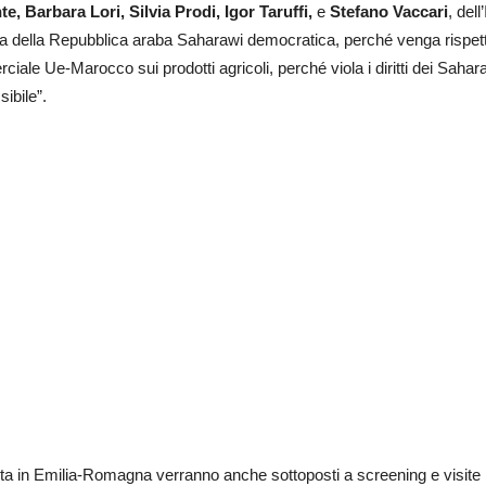
 Barbara Lori, Silvia Prodi, Igor Taruffi,
e
Stefano Vaccari
, del
za della Repubblica araba Saharawi democratica, perché venga rispettat
ale Ue-Marocco sui prodotti agricoli, perché viola i diritti dei Sahar
ibile”.
sita in Emilia-Romagna verranno anche sottoposti a screening e visite p