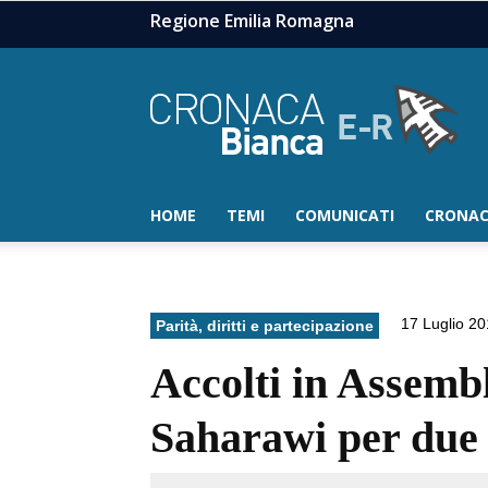
Regione Emilia Romagna
HOME
TEMI
COMUNICATI
CRONAC
17 Luglio 2
Parità, diritti e partecipazione
Accolti in Assemb
Saharawi per due 