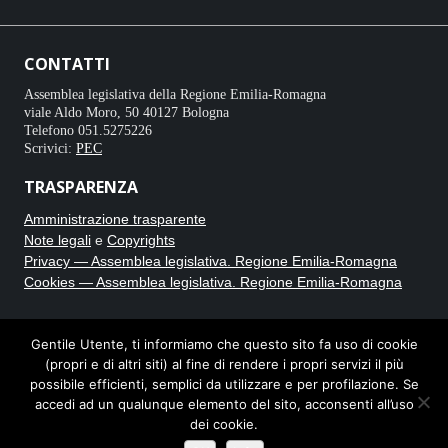
CONTATTI
Assemblea legislativa della Regione Emilia-Romagna
viale Aldo Moro, 50 40127 Bologna
Telefono 051.5275226
Scrivici:
PEC
TRASPARENZA
Amministrazione trasparente
Note legali
e
Copyrights
Privacy — Assemblea legislativa. Regione Emilia-Romagna
Cookies — Assemblea legislativa. Regione Emilia-Romagna
CRONACA BIANCA
Gentile Utente, ti informiamo che questo sito fa uso di cookie
(propri e di altri siti) al fine di rendere i propri servizi il più
Testata giornalistica online registrata al Tribunale di Bologna con
possibile efficienti, semplici da utilizzare e per profilazione. Se
autorizzazione n. 8235. Direttore responsabile Carmine Caputo.
accedi ad un qualunque elemento del sito, acconsenti all’uso
dei cookie.
Note legali e privacy