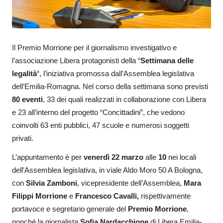
Il Premio Morrione per il giornalismo investigativo e
l’associazione Libera protagonisti della “
Settimana delle
legalità
“, l’iniziativa promossa dall’Assemblea legislativa
dell’Emilia-Romagna. Nel corso della settimana sono previsti
80 eventi
, 33 dei quali realizzati in collaborazione con Libera
e 23 all’interno del progetto “Concittadini”, che vedono
coinvolti 63 enti pubblici, 47 scuole e numerosi soggetti
privati.
L’appuntamento è per
venerdì
22 marzo
alle
10
nei locali
dell’Assemblea legislativa, in viale Aldo Moro 50 A Bologna,
con
Silvia Zamboni
, vicepresidente dell’Assemblea,
Mara
Filippi Morrione
e
Francesco Cavalli,
rispettivamente
portavoce e segretario generale del
Premio Morrione
,
nonché la giornalista
Sofia Nardacchione
di Libera Emilia-