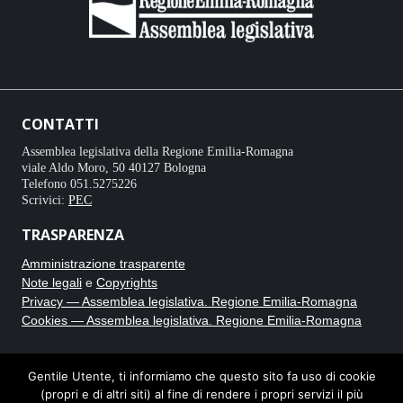
CONTATTI
Assemblea legislativa della Regione Emilia-Romagna
viale Aldo Moro, 50 40127 Bologna
Telefono 051.5275226
Scrivici:
PEC
TRASPARENZA
Amministrazione trasparente
Note legali
e
Copyrights
Privacy — Assemblea legislativa. Regione Emilia-Romagna
Cookies — Assemblea legislativa. Regione Emilia-Romagna
CRONACA BIANCA
Gentile Utente, ti informiamo che questo sito fa uso di cookie
(propri e di altri siti) al fine di rendere i propri servizi il più
Testata giornalistica online registrata al Tribunale di Bologna con