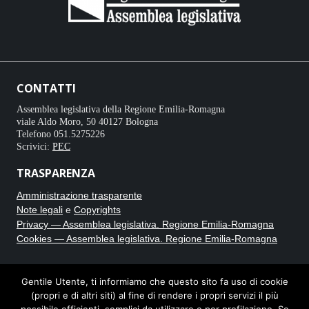
CONTATTI
Assemblea legislativa della Regione Emilia-Romagna
viale Aldo Moro, 50 40127 Bologna
Telefono 051.5275226
Scrivici:
PEC
TRASPARENZA
Amministrazione trasparente
Note legali
e
Copyrights
Privacy — Assemblea legislativa. Regione Emilia-Romagna
Cookies — Assemblea legislativa. Regione Emilia-Romagna
CRONACA BIANCA
Gentile Utente, ti informiamo che questo sito fa uso di cookie
(propri e di altri siti) al fine di rendere i propri servizi il più
Testata giornalistica online registrata al Tribunale di Bologna con