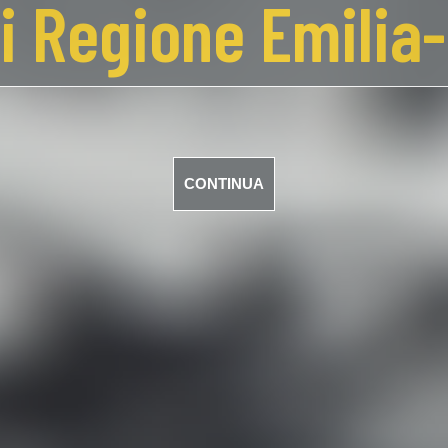
di Regione Emili
CONTINUA