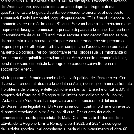
ospite di
On ER, il giornale dell’Emilia-Romagna
. Racconta la nascita
dell’Associazione, avvenuta circa un anno dopo la strage, e di cui
quest’anno lascia la guida diventando presidente onorario: al suo posto
subentrerà Paolo Lambertini, oggi vicepresidente. “È la fine di un’epoca. Io
comincio avere un’età, ho quasi 81 anni. Se vuoi bene all’associazione che
rappresenti bisogna cominciare a pensare di passare la mano. Lambertini è
vicepresidente da quasi 10 anni ma è sempre stato dentro l’associazione,
dal momento in cui ha avuto l’età per esserci e credo che sia preparato
proprio per poter affrontare tutti i vari compiti che l’associazione può dare”,
ha detto Bolognesi. Per poi raccontare le fasi processuali, l’importanza di
fare memoria e quindi la creazione di un ‘Archivio della memoria’ digitale,
perché nessuno dimentichi la strage e le persone coinvolte: parenti,
soccorritori e feriti.
Ma in puntata si è parlato anche dell’attività politica dell’Assemblea. Con
diversi atti presentati durante la seduta di Aula, i consiglieri hanno affrontato
il problema dello smog e delle politiche ambientali. E anche di ‘Città 30’, il
progetto del Comune di Bologna sulla limitazione della velocità. Inoltre,
l’Aula di viale Aldo Moro ha approvato anche il rendiconto di bilancio
dell’Assemblea legislativa. Un’Assemblea con i conti in ordine e un avanzo
di amministrazione di oltre 3 milioni di euro. Per quanto riguarda le
commissioni, quella presieduta da Maria Costi ha fatto il bilancio delle
attività della Regione Emilia-Romagna tra il 2021 e il 2024 a sostegno
dell’attività sportiva. Nel complesso si parla di un investimento di oltre 60