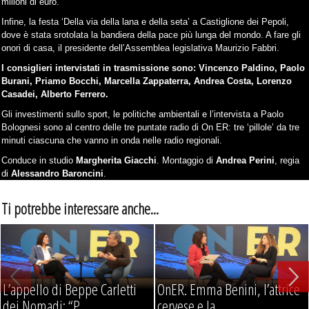
milioni di euro.
Infine, la festa ‘Della via della lana e della seta’ a Castiglione dei Pepoli,
dove è stata srotolata la bandiera della pace più lunga del mondo. A fare gli
onori di casa, il presidente dell’Assemblea legislativa Maurizio Fabbri.
I consiglieri intervistati in trasmissione sono: Vincenzo Paldino, Paolo
Burani, Priamo Bocchi, Marcella Zappaterra, Andrea Costa, Lorenzo
Casadei, Alberto Ferrero.
Gli investimenti sullo sport, le politiche ambientali e l’intervista a Paolo
Bolognesi sono al centro delle tre puntate radio di On ER: tre ‘pillole’ da tre
minuti ciascuna che vanno in onda nelle radio regionali.
Conduce in studio
Margherita Giacchi
. Montaggio di
Andrea Perini
, regia
di
Alessandro Baroncini
.
Ti potrebbe interessare anche...
L’appello di Beppe Carletti
OnER. Emma Benini, l’attrice
dei Nomadi: “P...
cervese e la ...