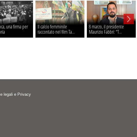
ca, una firma per
Il calcio femminile
8 marzo, il presidente
ria
raccontato nel film Ta...
Maurizio Fabbri: “T...
e legali e Privacy