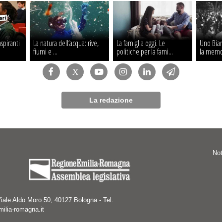
aspiranti
La natura dell’acqua: rive,
La famiglia oggi. Le
Uno Bian
fiumi e ...
politiche per la fami...
la memo
La redazione
Not
iale Aldo Moro 50, 40127 Bologna - Tel.
lia-romagna.it