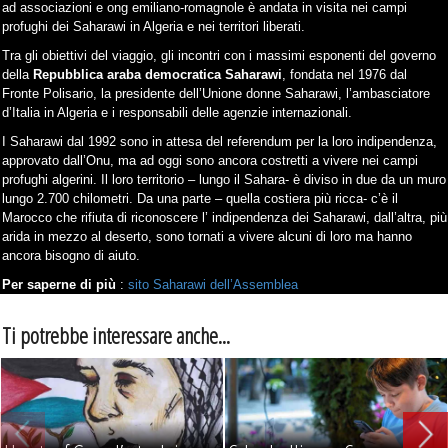
ad associazioni e ong emiliano-romagnole è andata in visita nei campi
profughi dei Saharawi in Algeria e nei territori liberati.
Tra gli obiettivi del viaggio, gli incontri con i massimi esponenti del governo
della
Repubblica araba democratica Saharawi
, fondata nel 1976 dal
Fronte Polisario, la presidente dell’Unione donne Saharawi, l’ambasciatore
d’Italia in Algeria e i responsabili delle agenzie internazionali.
I Saharawi dal 1992 sono in attesa del referendum per la loro indipendenza,
approvato dall’Onu, ma ad oggi sono ancora costretti a vivere nei campi
profughi algerini. Il loro territorio – lungo il Sahara- è diviso in due da un muro
lungo 2.700 chilometri. Da una parte – quella costiera più ricca- c’è il
Marocco che rifiuta di riconoscere l’ indipendenza dei Saharawi, dall’altra, più
arida in mezzo al deserto, sono tornati a vivere alcuni di loro ma hanno
ancora bisogno di aiuto.
Per saperne di più
:
sito Saharawi dell’Assemblea
Ti potrebbe interessare anche...